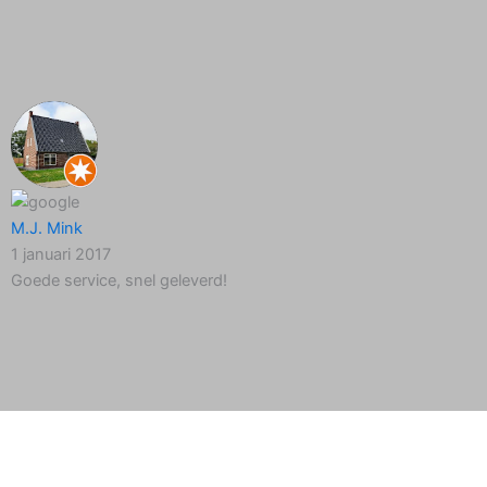
M.J. Mink
1 januari 2017
Goede service, snel geleverd!