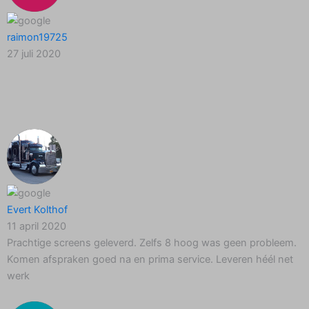
raimon19725
27 juli 2020
Evert Kolthof
11 april 2020
Prachtige screens geleverd. Zelfs 8 hoog was geen probleem.
Komen afspraken goed na en prima service. Leveren héél net
werk