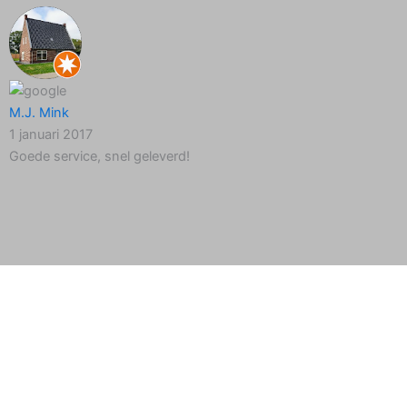
M.J. Mink
1 januari 2017
Goede service, snel geleverd!