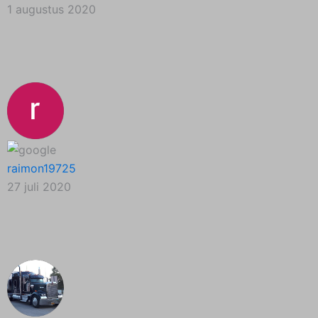
1 augustus 2020
raimon19725
27 juli 2020