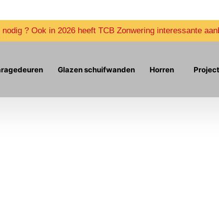
Down our app
 nodig ? Ook in 2026 heeft TCB Zonwering interessante aan
aragedeuren
Glazen schuifwanden
Horren
Projec
alscherm